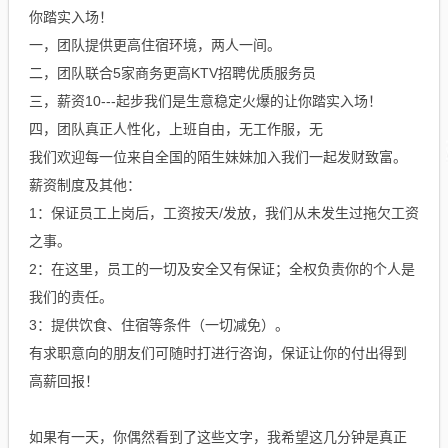
你踏实入场！
一，团队提供更高住宿环境，两人一间。
二，团队联合5家商务更高KTV招聘优质服务员
三，薪资10---起步我们是生意稳定火爆的让你踏实入场！
四，团队真正人性化，上班自由，无工作服，无
我们欢迎每一位来自全国的陌生妹妹加入我们一起发财致富。
薪资制度及其他：
1：保证员工上岗后，工资按天/发放，我们从未发生过拖欠工资
之事。
2：在这里，员工的一切及安全又有保证；全权负责你的个人是
我们的责任。
3：提供饮食、住宿等条件（一切减免）。
有求职意向的朋友们可随时打进行咨询，保证让你的付出得到
高薪回报！
如果有一天，你偶然看到了这些文字，我希望这几分钟是真正