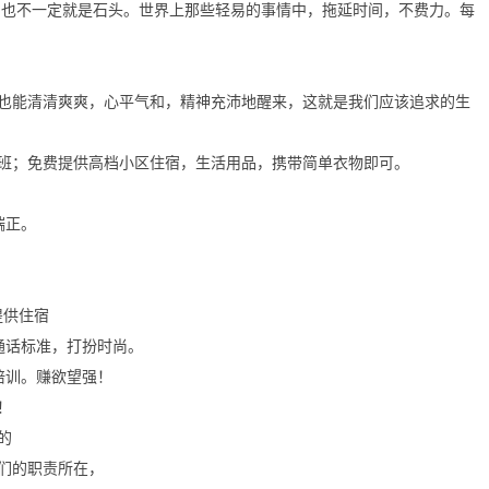
的也不一定就是石头。世界上那些轻易的事情中，拖延时间，不费力。每
也能清清爽爽，心平气和，精神充沛地醒来，这就是我们应该追求的生
班；免费提供高档小区住宿，生活用品，携带简单衣物即可。
端正。
提供住宿
通话标准，打扮时尚。
培训。赚欲望强！
！
的
们的职责所在，