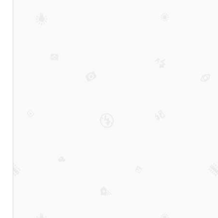
名
丨
排
名
推
荐
几
家
性
价
比
高
娱
乐
会
所