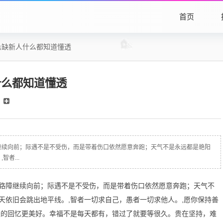
首页
急缺新人什么都知道懂透
什么都知道懂透
继续向前；际遇不是不受伤，而是带着伤口依然愿意奔跑；天气不是永远都是艳阳
者...
路障继续向前；际遇不是不受伤，而是带着伤口依然愿意奔跑；天气不
天依旧会跳出地平线。,智者一切求自己，愚者一切求他人。,愿你保持善
天的回忆更美好。幸福不是每天都有，错过了就要等很久。贵在坚持，难