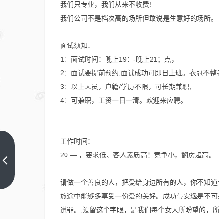
我们只专业，我们从来不收费!
我们公司不是档次高的场所但敢说是生意好的场所。
面试须知：
1：面试时间：晚上19：-晚上21；点，
2：面试要提前预约,面试成功可即日上班。衣冠不整
3：以上人员，户籍/学历不限，可长期兼职,
4：可兼职，工资一日一清。欢迎来应聘。
工作时间：
联手谷歌、扶
20:—:，要求低、客人素质高！竞争小，翻房超高。
持
CoreWeave，
上一篇
请做一个善良的人，把爱给身边所有的人，你不知道
英伟达全力打
旅途中能够多享受一份爱的美好。成功与安逸是不可
造“AI云”
遭罪。,没留这个字眼，是我们每个女人所盼望的，