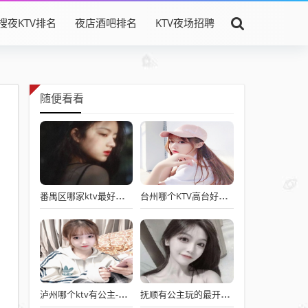
搜夜KTV排名
夜店酒吧排名
KTV夜场招聘
随便看看
番禺区哪家ktv最好有公主—番禺有陪酒公主好玩的最高端ktv排名集锦
台州哪个KTV高台好玩-台州最好玩的ktv真空坐台小费三大排行
泸州哪个ktv有公主-泸州最好的豪华ktv公主价格三大明细
抚顺有公主玩的最开放的ktv在哪—抚顺有陪酒年轻的多最好的ktv排名