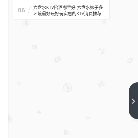
六盘水KTV陪酒哪里好-六盘水妹子多
06
环境最好玩好玩实惠的KTV消费推荐
十
大
南
下
一
京
篇
KTV
排