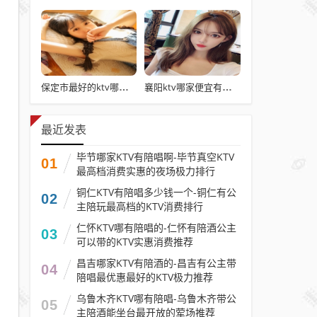
保定市最好的ktv哪个有真空台—保定ktv公主漂亮多的三大夜总会排名回放
襄阳ktv哪家便宜有陪酒-襄阳最有档次好玩的ktv陪唱价格前三大排行
最近发表
毕节哪家KTV有陪唱啊-毕节真空KTV
01
最高档消费实惠的夜场极力排行
铜仁KTV有陪唱多少钱一个-铜仁有公
02
主陪玩最高档的KTV消费排行
仁怀KTV哪有陪唱的-仁怀有陪酒公主
03
可以带的KTV实惠消费推荐
昌吉哪家KTV有陪酒的-昌吉有公主带
04
陪唱最优惠最好的KTV极力推荐
乌鲁木齐KTV哪有陪唱-乌鲁木齐带公
05
主陪酒能坐台最开放的荤场推荐