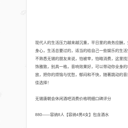
现代人的生活压力越来越沉重，平日里的商务应酬，
身心，生活总要过的，适当的给自己一些娱乐的生活
不熟悉无锡的朋友来说，怕被宰，怕暗消费，这里找
饰雅致，别具一格，音响效果好，可以带动你全身的
放，把你的烦恼与忧愁，郁闷和不快，随著跳动的音
佳选择！
无锡唐朝会休闲酒吧消费价格明细口碑评分
880——容纳8人【容纳4男4女】包含酒水