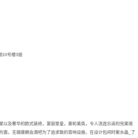
10号楼3层
堂以及奢华的欧式装修，富丽堂皇，美轮美奂，令人流连忘返的完美境
方面，无锡唐朝会酒吧为了追求致的音响设施，在设计包间时紫水晶_了