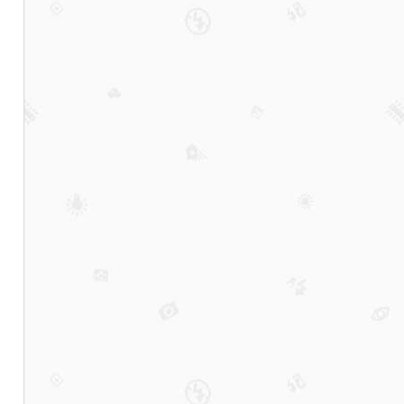
吧
消
费
排
行
榜