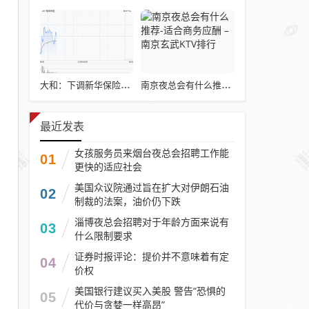
大和：下调新华保险评级至“跑输大市” 目标价下调至16港元
南京夜总会有什么推荐-适合商务应酬 – 南京玄武KTV排行
最近发表
女孩服务员来烟台夜总会招聘工作能
01
更快的适应社会
美国众议院通过旨在扩大对伊朗石油
02
制裁的法案，油价仍下跌
淄博夜总会招聘对于年龄方面来说有
03
什么限制要求
证券时报评论：提价并不意味着有定
04
价权
美国银行建议买入美股 警告“恐惧的
05
代价与贪婪一样高昂”