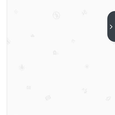
无
锡
优
下
一
质
篇
豪
华
酒
吧
攻
略
十
大
知
名
酒