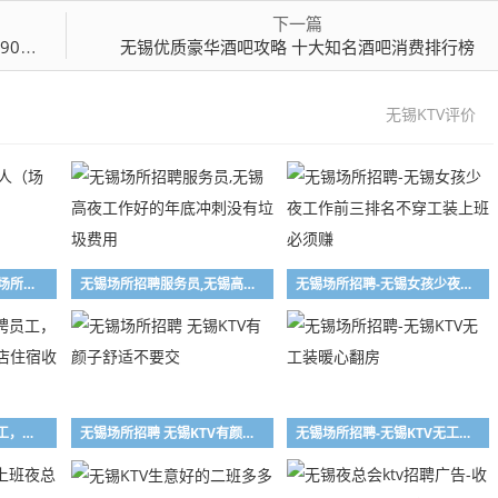
下一篇
万元
无锡优质豪华酒吧攻略 十大知名酒吧消费排行榜
无锡KTV评价
无锡夜总会急缺新人（场所招聘）
无锡场所招聘服务员,无锡高夜工作好的年底冲刺没有垃圾费用
无锡场所招聘-无锡女孩少夜工作前三排名不穿工装上班必须赚
无锡夜总会KTV招聘员工，工资一千起。提供酒店住宿收入高
无锡场所招聘 无锡KTV有颜子舒适不要交
无锡场所招聘-无锡KTV无工装暖心翻房