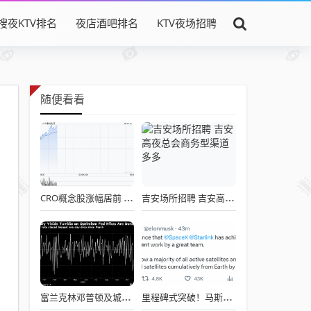
搜夜KTV排名
夜店酒吧排名
KTV夜场招聘
随便看看
CRO概念股涨幅居前 康龙化成涨近10%泰格医药涨近9%
吉安场所招聘 吉安高夜总会商务型渠道多多
富兰克林邓普顿及城堡基金纷纷警告对美债市场持乐观态度为时尚早
里程碑式突破！马斯克：太空探索公司SpaceX的星链已经实现收支平衡