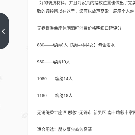
_好的装潢材料，并且对家具的摆放位置也做出了完
致的调控所以在这里，您可以放声高歌，展示个人魅
方圆生活服务
无锡缇香金座休闲酒吧消费价格明细口碑评分
(09978.HK)：
上半年股东应
上一篇
880——容纳8人【容纳4男4女】包含酒水
占亏损2290
万元
980——容纳10人
1080——容纳14人
1180——容纳18人
无锡缇香金座酒吧地址无锡市-新吴区-南丰路叙丰家园
适合用途：朋友聚会商务宴请