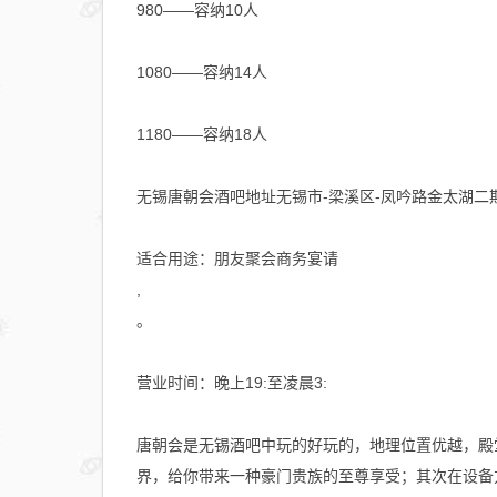
980——容纳10人
1080——容纳14人
1180——容纳18人
无锡唐朝会酒吧地址无锡市-梁溪区-凤吟路金太湖二期
适合用途：朋友聚会商务宴请
,
。
营业时间：晚上19:至凌晨3:
唐朝会是无锡酒吧中玩的好玩的，地理位置优越，殿
界，给你带来一种豪门贵族的至尊享受；其次在设备