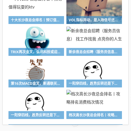
十大长沙夜总会排名丨预订值得玩耍的ktv
VOL指标异动，是入场信号还是逆转行情？看银都股份9次回测数据
TRIX再次金叉，弘讯科技或迎来最佳买入时机！看15次金叉数据
新余夜总会招聘（服务员信息） 找工作找我 点亮你的人生
第16次MACD金叉，新通联买入胜率如何？看数据说
一阳穿四线，趋势反转还是下跌中继？看骆驼股份5次回测数据
一阳穿四线，趋势反转还是下跌中继？看玉龙股份6次回测数据
档次高长沙夜总会排名丨攻略排名消费档次情况