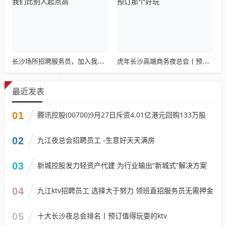
长沙场所招聘服务员，加入我们比别人起点高
虎年长沙高端商务夜总会丨预订那个好玩
最近发表
01
腾讯控股(00700)9月27日斥资4.01亿港元回购133万股
02
九江夜总会招聘员工 -生意好天天满房
03
新城控股发力轻资产代建 为行业输出“新城式”解决方案
04
九江ktv招聘员工 选择大于努力 领班直招服务员无需押金
05
十大长沙夜总会排名丨预订值得玩耍的ktv