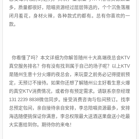
多，质量都很好，陪唱资源经过层层筛选的，个个沉鱼落雁
闭月羞花，身材火辣，各种款式的都有。总有你喜欢的一
款。
你看懂了吗？本文详细为你解答随州十大高端夜总会KTV
真空服务排名？你有没有找到属于自己的场子呢？以上KTV
是随州生意十分火爆的夜总会，来玩耍之前务必记得提前预
定，无预订不接待。如果你还想了解随州公主好看生意火爆
的真空KTV消费情况，或者你有预定需求。请联系奈奈经理
131 2239 8838微信同步。接受消费咨询与包间预订。找李
总预定包间，亲自接待亲自安排，李总陪唱资源最多，安排
海选随便挑保证你满意，李总权限最大送酒送果盘送小吃最
大实惠给到你。期待你的来电！