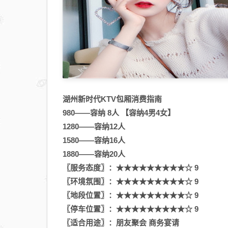
是
哪
里
—
百
色
ktv
湖州新时代KTV包厢消费指南
有
980——容纳 8人 【容纳4男4女】
陪
酒
1280——容纳12人
好
1580——容纳16人
玩
1880——容纳20人
的
〖服务态度〗：★★★★★★★★★☆ 9
商
〖环境氛围〗：★★★★★★★★★☆ 9
务
〖地段位置〗：★★★★★★★★★☆ 9
夜
〖停车位置〗：★★★★★★★★★☆ 9
总
〖适合用途〗：朋友聚会 商务宴请