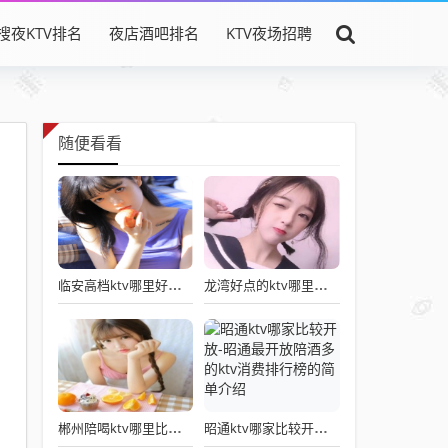
搜夜KTV排名
夜店酒吧排名
KTV夜场招聘
随便看看
临安高档ktv哪里好玩—临安好玩的三大真空ktv公主消费排名
龙湾好点的ktv哪里最便宜—龙湾比较开放最好的ktv消费排名
郴州陪喝ktv哪里比较好—郴州有陪酒最开放的三大ktv消费排名
昭通ktv哪家比较开放-昭通最开放陪酒多的ktv消费排行榜的简单介绍