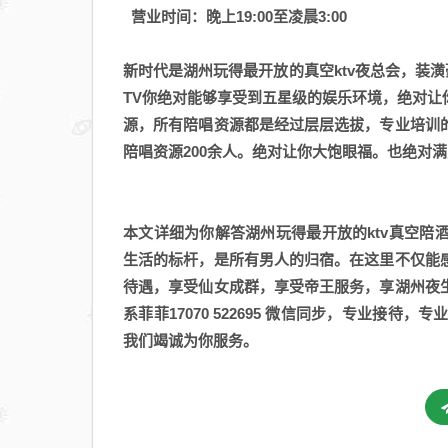
会
营业时间：晚上19:00至凌晨3:00
排
名
新时代是湖州玩得最开放的真空ktv夜总会，装
回
TV你绝对能够享受到五星级的娱乐环境，绝对让
放
源，所有陪唱资源都是经过层层选拔，专业培训
陪唱资源200余人。绝对让你大饱眼福。也绝对
本文详细为你解答湖州玩得最开放的ktv真空陪
生活的标杆，是所有男人的归宿。在这里不仅能
待遇，享受仙女成群，享受帝王服务，享湖州夜
系菲菲17070 522695 微信同步，专业接
我们竭诚为你服务。