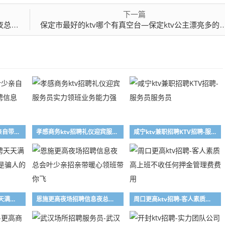
下一篇
回放
保定市最好的ktv哪个有真空台—保定ktv公主漂亮多的三大夜总会排名回放
黄冈更高ktv招聘叶少亲自带上班更真实KTV招聘信息
孝感商务ktv招聘礼仪迎宾服务员实力领班业务能力强
咸宁ktv兼职招聘KTV招聘-服务员服务员
南阳2023年ktv招聘天天满房收管理费押金都是是骗人的
恩施更高夜场招聘信息夜总会叶少亲招亲带暖心领班带你飞
周口更高ktv招聘-客人素质高上班不收任何押金管理费费用