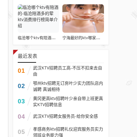
临沧哪个ktv有陪酒的-临沧陪酒多的荤ktv消费排行榜简单介绍
宁海最好的ktv哪家最开放—宁海ktv公主开元带走的高档夜总会排名
最近发表
武汉KTV招聘员工高-不压不扣来去自
01
由
鄂州ktv招聘无订房叶少实力团队店内
02
诚聘 真诚相待
黄冈更高ktv招聘叶少亲自带上班更真
03
实KTV招聘信息
04
武汉KTV招聘女服务员-给你安全感
孝感商务ktv招聘礼仪迎宾服务员实力
05
领班业务能力强