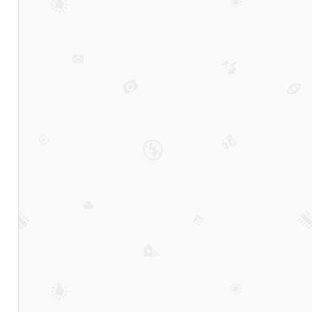
三
大
夜
总
会
排
名
回
放