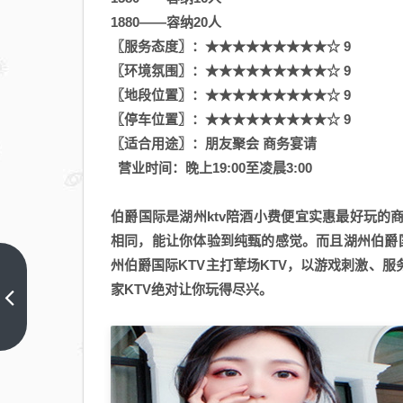
1880——容纳20人
〖服务态度〗：★★★★★★★★★☆ 9
〖环境氛围〗：★★★★★★★★★☆ 9
〖地段位置〗：★★★★★★★★★☆ 9
〖停车位置〗：★★★★★★★★★☆ 9
〖适合用途〗：朋友聚会 商务宴请
营业时间：晚上19:00至凌晨3:00
伯爵国际是湖州ktv陪酒小费便宜实惠最好玩
相同，能让你体验到纯甄的感觉。而且湖州伯爵国
州伯爵国际KTV主打荤场KTV，以游戏刺激、
百
家KTV绝对让你玩得尽兴。
色
最
上
一
好
篇
的
ktv