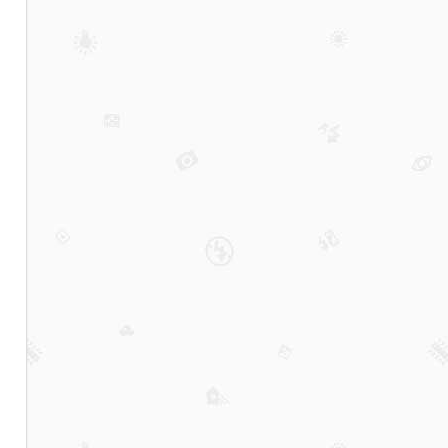
ktv
哪
个
有
真
空
台
—
保
定
ktv
公
主
漂
亮
多
的