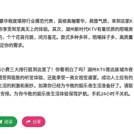
潢豪华程度堪称行业模范代表，装修高端奢华，典雅气质，来到这家K
你享受到至高无上的体验。其次，湖州新时代KTV有着优质的陪唱资
的，个个花容月貌，闭月羞花。款式多种多样，陪唱妹子多，高质量
满足你的需求。
酒小费三大排行就到这里了！你看明白了吗？湖州KTV是这座城市夜
感受到极致的听觉体验，还能享受一美女视觉盛宴。成功人士应有的
生活的刺激和美妙。如果你已经为今晚的娱乐夜生活准备好了。请联
待，专业安排。为你今晚的娱乐夜生活体验保驾护航。手机24小时不关机。
阅读
分享