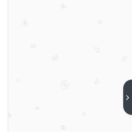
保
定
市
下
一
最
篇
好
的