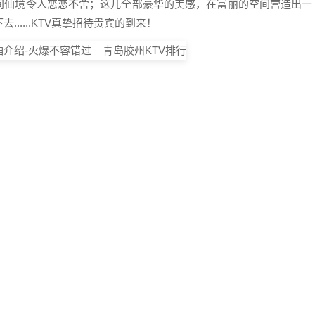
人间仙境令人恋恋不舍；这儿全部豪华的美感，在富丽的空间营造出一
.....KTV真挚招待贵宾的到来！