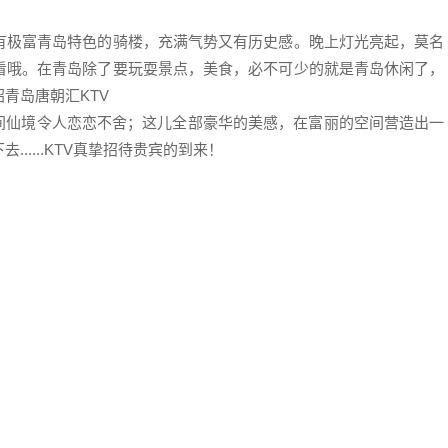
极富青​‌‌岛特色的骑楼，充满气势又有历史感。晚上灯光亮起，莫名
看哦。在青岛除了要玩耍景点，美食，必不可少的就是青岛休闲了，
青岛唐朝汇KTV
人间仙境令人恋恋不舍；这儿全部豪华的美感，在富丽的空间营造出一
.....KTV真挚招待贵宾的到来！