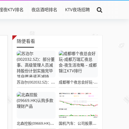
搜夜KTV排名
夜店酒吧排名
KTV夜场招聘
随便看看
苏泊尔(002032.SZ)：部分董事、高级管理人员减持股份计划实施完毕并自愿承诺不减持
成都哪个夜总会好玩-成都万瑞汇夜总会-夜生活攻略 – 成都锦江KTV排行
北森控股(09669.HK)认购多款理财产品
国机汽车：公司股票外部流通盘相对较小 存在市场炒作风险