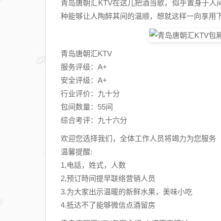
青岛唐朝汇KTV在这儿把酒当歌，似乎置身于
种能够让人陶醉其间的温顺，想就这样一向享用下去.
青岛唐朝汇KTV
服务评级：A+
安全评级：A+
行业评价：九十分
包间数量：55间
综合考评：九十六分
欢迎您选择我们，全体工作人员将竭力为您服务
温馨提醒:
1,电話，姓式，人数
2,预订時间提早联络营销人员
3.为大家出示温暖的新鲜水果，美味小吃
4.抵达不了能够微信点酒留房