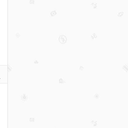
定-
装
修
高
端
大
气
–
青
岛
四
方
KTV
排
行