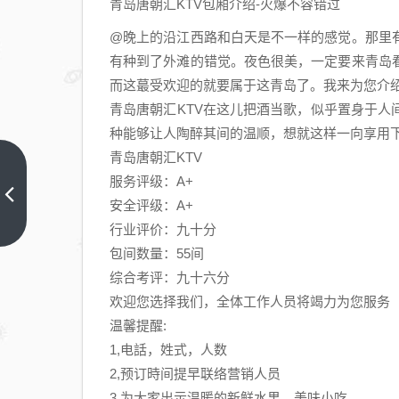
青岛唐朝汇KTV包厢介绍-火爆不容错过
@晚上的沿江西路和白天是不一样的感觉。那里有
有种到了外滩的错觉。夜色很美，一定要来青岛
而这蕞受欢迎的就要属于这青岛了。我来为您介绍
青岛唐朝汇KTV在这儿把酒当歌，似乎置身于
种能够让人陶醉其间的温顺，想就这样一向享用下去.
青岛唐朝汇KTV
中
服务评级：A+
信
安全评级：A+
证
上
行业评价：九十分
一
券
包间数量：55间
篇
保
综合考评：九十六分
荐
欢迎您选择我们，全体工作人员将竭力为您服务
鹿
温馨提醒:
山
1,电話，姓式，人数
新
2,预订時间提早联络营销人员
材
3.为大家出示温暖的新鲜水果，美味小吃