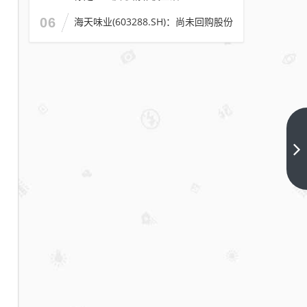
06
海天味业(603288.SH)：尚未回购股份
青
岛
鑫
下
一
都
篇
国
际
KTV
在
线
预