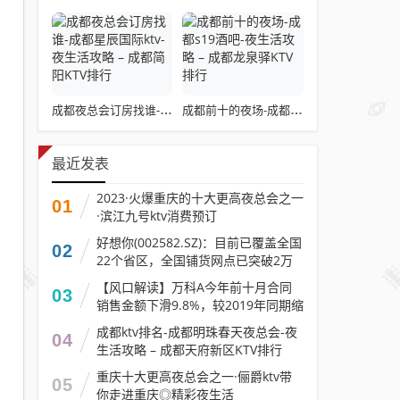
成都夜总会订房找谁-成都星辰国际ktv-夜生活攻略 – 成都简阳KTV排行
成都前十的夜场-成都s19酒吧-夜生活攻略 – 成都龙泉驿KTV排行
最近发表
2023·火爆重庆的十大更高夜总会之一
01
·滨江九号ktv消费预订
好想你(002582.SZ)：目前已覆盖全国
02
22个省区，全国铺货网点已突破2万
家
【风口解读】万科A今年前十月合同
03
销售金额下滑9.8%，较2019年同期缩
水约三分之一
成都ktv排名-成都明珠春天夜总会-夜
04
生活攻略 – 成都天府新区KTV排行
重庆十大更高夜总会之一·俪爵ktv带
05
你走进重庆◎精彩夜生活