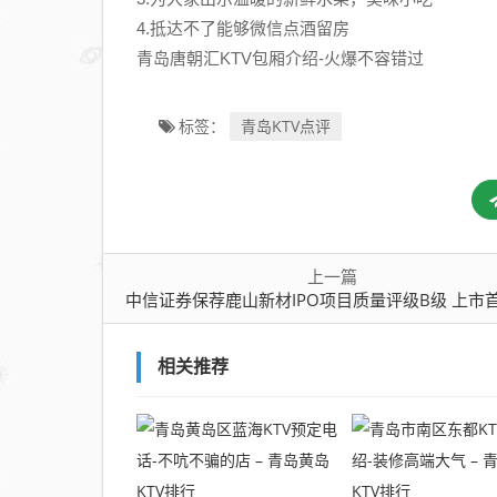
IPO
4.抵达不了能够微信点酒留房
项
青岛唐朝汇KTV包厢介绍-火爆不容错过
目
质
量
青岛KTV点评
标签：
评
级B
级
上
市
上一篇
首
中信证券保荐鹿山新材IPO项目质量评级B级 上市首年业绩“变
年
业
相关推荐
绩
“变
脸”